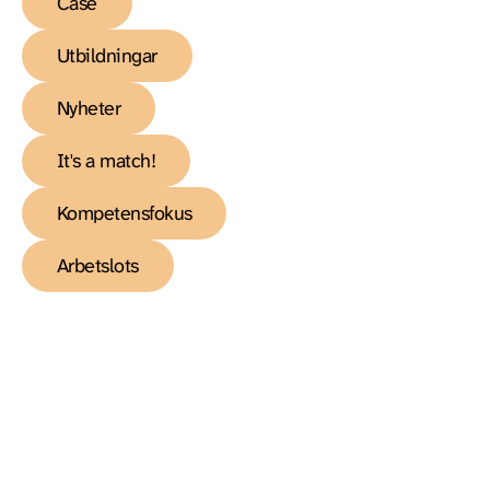
Case
Utbildningar
Nyheter
It's a match!
Kompetensfokus
Arbetslots
Utbildning